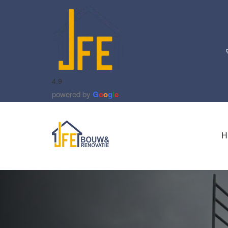
4.9
powered by
G
o
o
g
l
e