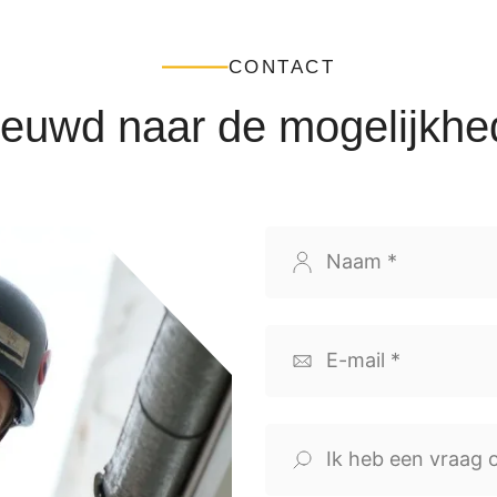
CONTACT
euwd naar de mogelijkh
Naam
(Vereist)
E-
mailadres
(Vereist)
Ik
heb
een