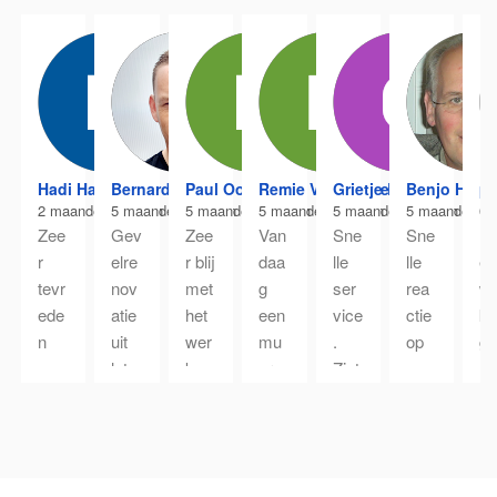
Hadi Hayirlisi
Bernard Nitrauw
Paul Oost
Remie Van Klinken
Grietje Boonk
Benjo Hilbr
p
2 maanden geleden
5 maanden geleden
5 maanden geleden
5 maanden geleden
5 maanden geleden
5 maanden ge
6 
Zee
Gev
Zee
Van
Sne
Sne
Ne
r 
elre
r blij 
daa
lle 
lle 
es
tevr
nov
met 
g 
ser
rea
w
ede
atie 
het 
een 
vice 
ctie 
k 
n 
uit 
wer
mu
. 
op 
ge
ove
late
k 
ur 
Ziet 
aan
ve
r 
n 
wat 
late
er 
vra
d
JFE 
voe
JFE 
n 
goe
ag. 
j 
Bou
ren. 
Bou
rep
d uit 
Sne
h
w 
Pri
w 
arer
.
lle 
be