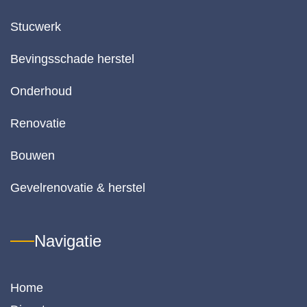
r d
Stucwerk
k
lite
Bevingsschade herstel
va
het
Onderhoud
w
k 
Renovatie
de
pr
Bouwen
-
k
Gevelrenovatie & herstel
lit
ve
h
Navigatie
di
is 
or
Home
e. 