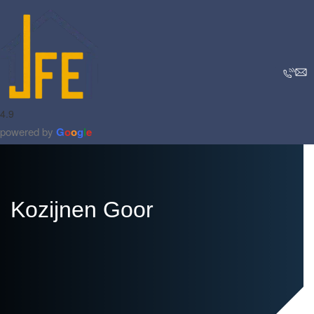
4.9
powered by
G
o
o
g
l
e
Kozijnen Goor