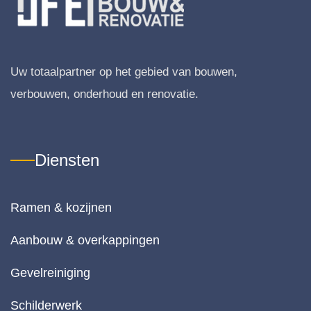
m 
gv
van 
dig
hart
g
e 
er
Uw totaalpartner op het gebied van bouwen,
wel
. 
ko
Al
verbouwen, onderhoud en renovatie.
m!
s i
ne
es
Diensten
ac
er
el
Ramen & kozijnen
en
We
Aanbouw & overkappingen
zij
te
Gevelreiniging
e
n 
Schilderwerk
o