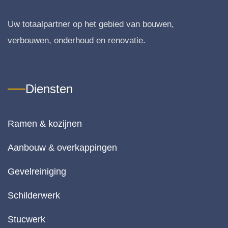
van 
gv
hart
dig
Uw totaalpartner op het gebied van bouwen,
e 
g
wel
er
verbouwen, onderhoud en renovatie.
ko
. 
m!
Al
s i
Diensten
ne
es
ac
Ramen & kozijnen
er
el
Aanbouw & overkappingen
en
Gevelreiniging
We
zij
Schilderwerk
te
e
Stucwerk
n 