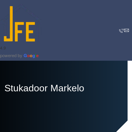
4.9
powered by
G
o
o
g
l
e
Stukadoor Markelo