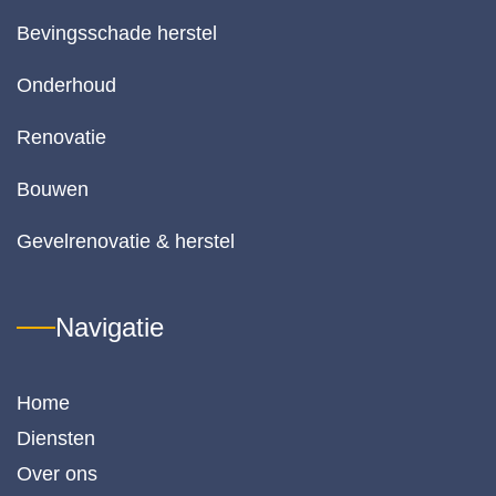
o
Bevingsschade herstel
r d
k
Onderhoud
lite
va
Renovatie
het
w
Bouwen
k 
de
Gevelrenovatie & herstel
pr
-
k
Navigatie
lit
ve
h
Home
di
is 
Diensten
or
Over ons
e. 