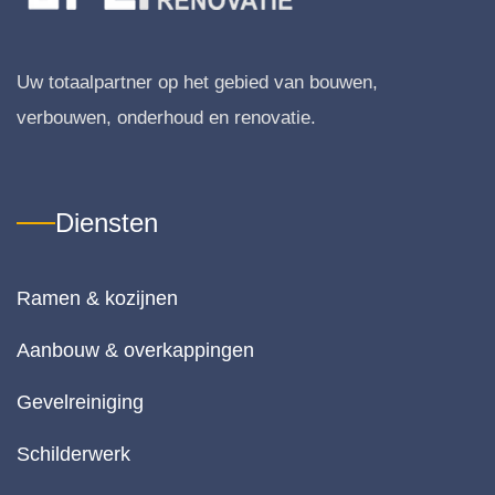
m 
zo
van 
gv
hart
dig
Uw totaalpartner op het gebied van bouwen,
e 
g
wel
er
verbouwen, onderhoud en renovatie.
ko
. 
m!
Al
s i
Diensten
ne
es
ac
Ramen & kozijnen
er
el
Aanbouw & overkappingen
en
Gevelreiniging
We
zij
Schilderwerk
te
e