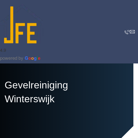
4.9
powered by
G
o
o
g
l
e
Gevelreiniging
Winterswijk