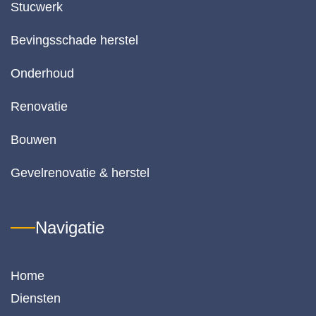
Stucwerk
n 
o
Bevingsschade herstel
r d
k
Onderhoud
lite
va
Renovatie
het
w
Bouwen
k 
de
Gevelrenovatie & herstel
pr
-
k
Navigatie
lit
ve
h
Home
di
is 
Diensten
or