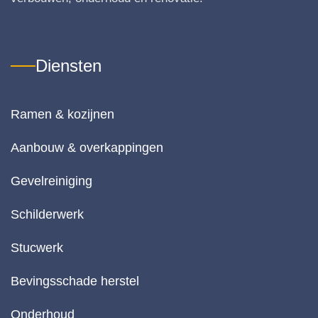
ko
. 
m!
Al
s i
Diensten
ne
es
ac
Ramen & kozijnen
er
el
Aanbouw & overkappingen
en
Gevelreiniging
We
zij
Schilderwerk
te
e
Stucwerk
n 
o
Bevingsschade herstel
r d
k
Onderhoud