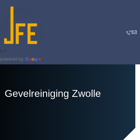
4.9
powered by
G
o
o
g
l
e
Gevelreiniging Zwolle