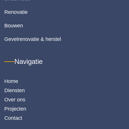
lite
va
Renovatie
het
w
Bouwen
k 
de
Gevelrenovatie & herstel
pr
-
k
Navigatie
lit
ve
h
Home
di
is 
Diensten
or
Over ons
e. 
Projecten
Ee
be
Contact
o